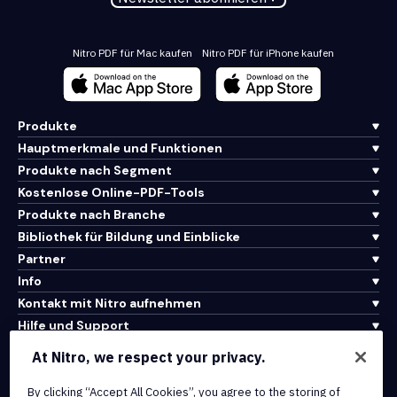
Nitro PDF für Mac kaufen
Nitro PDF für iPhone kaufen
Produkte
Hauptmerkmale und Funktionen
Produkte nach Segment
Kostenlose Online-PDF-Tools
Produkte nach Branche
Bibliothek für Bildung und Einblicke
Partner
Info
Kontakt mit Nitro aufnehmen
Hilfe und Support
At Nitro, we respect your privacy.
Integrationen und API-Konnektivität
By clicking “Accept All Cookies”, you agree to the storing of
Nutzungsbedingungen