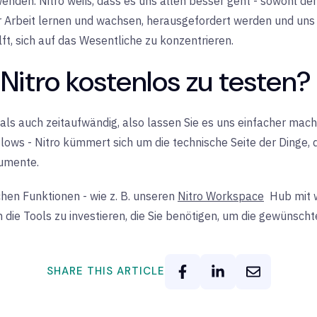
den. Nitro weiß, dass es uns allen besser geht - sowohl de
r Arbeit lernen und wachsen, herausgefordert werden und uns
lft, sich auf das Wesentliche zu konzentrieren.
 Nitro kostenlos zu testen?
ls auch zeitaufwändig, also lassen Sie es uns einfacher mache
ws - Nitro kümmert sich um die technische Seite der Dinge, da
kumente.
hen Funktionen - wie z. B. unseren
Nitro Workspace
Hub
mit 
 in die Tools zu investieren, die Sie benötigen, um die gewünsch
SHARE THIS ARTICLE