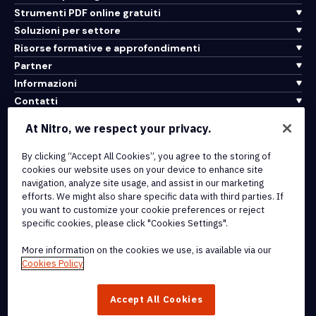
Strumenti PDF online gratuiti
Soluzioni per settore
Risorse formative e approfondimenti
Partner
Informazioni
Contatti
Assistenza
At Nitro, we respect your privacy.
Integrazioni e connettività API
By clicking “Accept All Cookies”, you agree to the storing of
cookies our website uses on your device to enhance site
Termini di servizio
navigation, analyze site usage, and assist in our marketing
Politica sui cookie
efforts. We might also share specific data with third parties. If
Politica sul copyright
you want to customize your cookie preferences or reject
Tutti i termini e le politiche
specific cookies, please click "Cookies Settings".
More information on the cookies we use, is available via our
© 2026 Nitro Software, Inc. Tutti i diritti riservati.
Cookies Policy
Nitro, il logo Nitro, Nitro Productivity Platform, Nitro PDF Pro, Nitro
Accept All Cookies
Sign e Nitro Analytics sono marchi e/o marchi registrati di Nitro