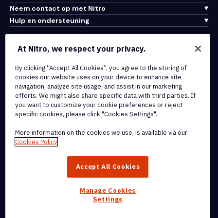
Neem contact op met Nitro
Hulp en ondersteuning
Integraties en API-connectiviteit
At Nitro, we respect your privacy.
Gebruiksvoorwaarden
Cookiebeleid
By clicking “Accept All Cookies”, you agree to the storing of
cookies our website uses on your device to enhance site
Copyrightbeleid
navigation, analyze site usage, and assist in our marketing
Alle voorwaarden en beleidsmaatregelen
efforts. We might also share specific data with third parties. If
you want to customize your cookie preferences or reject
specific cookies, please click "Cookies Settings".
© 2026 Nitro Software, Inc. Inc. Alle rechten voorbehouden.
More information on the cookies we use, is available via our
Nitro, het Nitro-logo, Nitro Productivity Platform, Nitro PDF Pro, Nitro
Cookies Policy
Sign en Nitro Analytics zijn handelsmerken en/of geregistreerde
handelsmerken van Nitro Software, Inc. of haar
Accept All Cookies
dochterondernemingen in de Verenigde Staten en/of andere
landen.
Manage Cookies
Settings