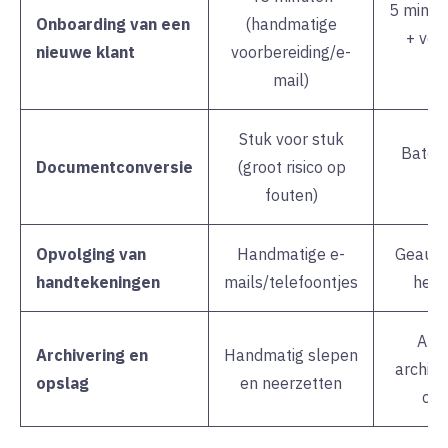
5 minut
Onboarding van een
(handmatige
+ ver
nieuwe klant
voorbereiding/e-
S
mail)
Stuk voor stuk
Batch
Documentconversie
(groot risico op
(
fouten)
Opvolging van
Handmatige e-
Geauto
handtekeningen
mails/telefoontjes
heri
Aut
Archivering en
Handmatig slepen
archive
opslag
en neerzetten
cl