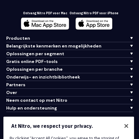
Ontvang Nitro PDF voor Mac
Ontvang Nitro PDF voor iPhone
Producten
Belangrijkste kenmerken en mogelijkheden
Oplossingen per segment
Gratis online PDF-tools
Oplossingen per branche
Onderwijs- en inzichtbibliotheek
Partners
Over
Neem contact op met Nitro
Hulp en ondersteuning
Integraties en API-connectiviteit
At Nitro, we respect your privacy.
Gebruiksvoorwaarden
Cookiebeleid
By clicking “Accept All Cookies”, you agree to the storing of