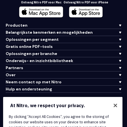
Ontvang Nitro PDF voor Mac
Ontvang Nitro PDF voor iPhone
Producten
Belangrijkste kenmerken en mogelijkheden
Oplossingen per segment
Gratis online PDF-tools
Oplossingen per branche
Onderwijs- en inzichtbibliotheek
Partners
Over
Neem contact op met Nitro
Hulp en ondersteuning
Integraties en API-connectiviteit
At Nitro, we respect your privacy.
Gebruiksvoorwaarden
By clicking “Accept All Cookies”, you agree to the storing of
Cookiebeleid
cookies our website uses on your device to enhance site
Copyrightbeleid