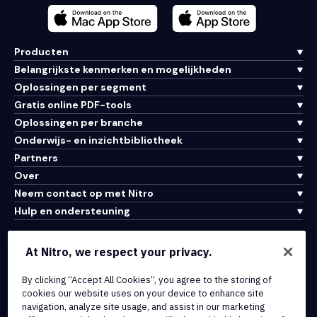
Producten
Belangrijkste kenmerken en mogelijkheden
Oplossingen per segment
Gratis online PDF-tools
Oplossingen per branche
Onderwijs- en inzichtbibliotheek
Partners
Over
Neem contact op met Nitro
Hulp en ondersteuning
Integraties en API-connectiviteit
At Nitro, we respect your privacy.
Gebruiksvoorwaarden
By clicking “Accept All Cookies”, you agree to the storing of
Cookiebeleid
cookies our website uses on your device to enhance site
Copyrightbeleid
navigation, analyze site usage, and assist in our marketing
Alle voorwaarden en beleidsmaatregelen