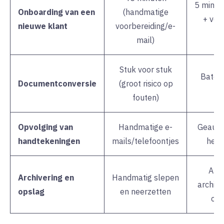
5 minut
Onboarding van een
(handmatige
+ ver
nieuwe klant
voorbereiding/e-
S
mail)
Stuk voor stuk
Batch
Documentconversie
(groot risico op
(
fouten)
Opvolging van
Handmatige e-
Geauto
handtekeningen
mails/telefoontjes
heri
Aut
Archivering en
Handmatig slepen
archive
opslag
en neerzetten
cl