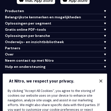
Producten
Belangrijkste kenmerken en mogelijkheden
Oplossingen per segment
Gratis online PDF-tools
Oplossingen per branche
Onderwijs- en inzichtbibliotheek
Partners
Over
Neem contact op met Nitro
Hulp en ondersteuning
Integraties en API-connectiviteit
At Nitro, we respect your privacy.
Gebruiksvoorwaarden
By clicking “Accept All Cookies”, you agree to the storing of
Cookiebeleid
cookies our website uses on your device to enhance site
Copyrightbeleid
navigation, analyze site usage, and assist in our marketing
Alle voorwaarden en beleidsmaatregelen
efforts. We might also share specific data with third parties. If
you want to customize your cookie preferences or reject