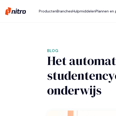
Producten
Branches
Hulpmiddelen
Plannen en p
BLOG
Het automat
studentencyc
onderwijs