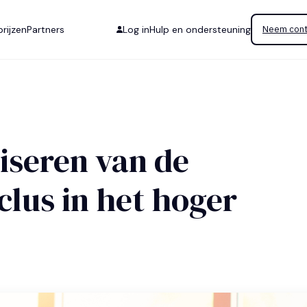
rijzen
Partners
Log in
Hulp en ondersteuning
Neem cont
iseren van de
lus in het hoger