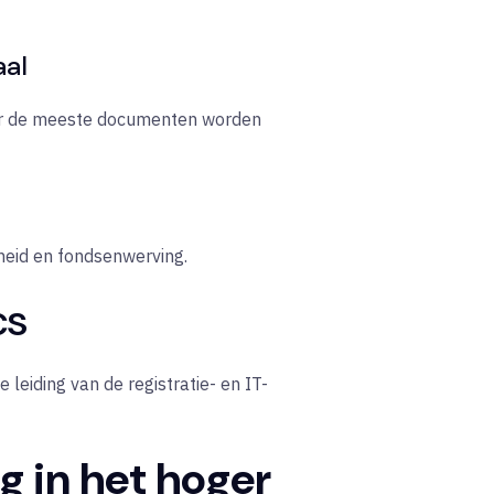
aal
aar de meeste documenten worden
heid en fondsenwerving.
cs
e leiding van de registratie- en IT-
g in het hoger