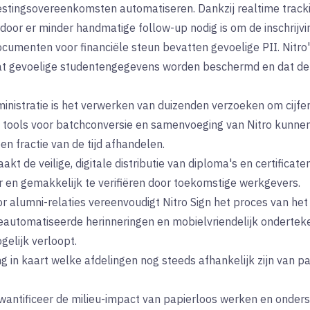
estingsovereenkomsten automatiseren. Dankzij realtime tracki
door er minder handmatige follow-up nodig is om de inschrijvi
cumenten voor financiële steun bevatten gevoelige PII. Nitro
at gevoelige studentengegevens worden beschermd en dat de in
nistratie is het verwerken van duizenden verzoeken om cijferl
 tools voor batchconversie en samenvoeging van Nitro kunne
 fractie van de tijd afhandelen.
akt de veilige, digitale distributie van diploma's en certifica
r en gemakkelijk te verifiëren door toekomstige werkgevers.
r alumni-relaties vereenvoudigt Nitro Sign het proces van het
utomatiseerde herinneringen en mobielvriendelijk onderteken
gelijk verloopt.
 in kaart welke afdelingen nog steeds afhankelijk zijn van p
antificeer de milieu-impact van papierloos werken en onder