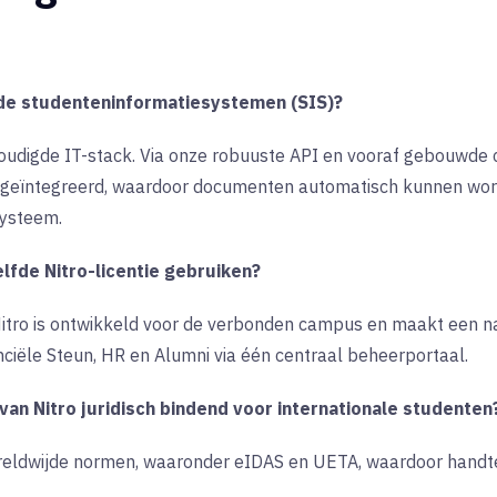
nde studenteninformatiesystemen (SIS)?
oudigde IT-stack. Via onze robuuste API en vooraf gebouwde 
 geïntegreerd, waardoor documenten automatisch kunnen wor
systeem.
fde Nitro-licentie gebruiken?
 Nitro is ontwikkeld voor de verbonden campus en maakt een 
nciële Steun, HR en Alumni via één centraal beheerportaal.
van Nitro juridisch bindend voor internationale studenten
eldwijde normen, waaronder eIDAS en UETA, waardoor handt