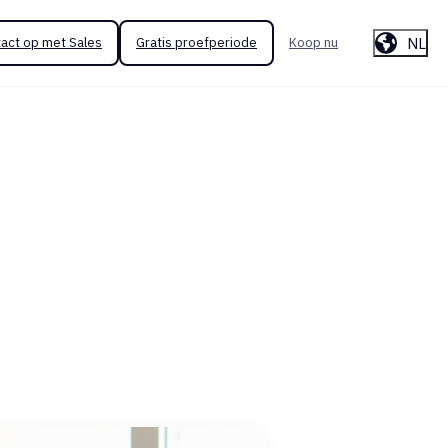
NL
act op met Sales
Gratis proefperiode
Koop nu