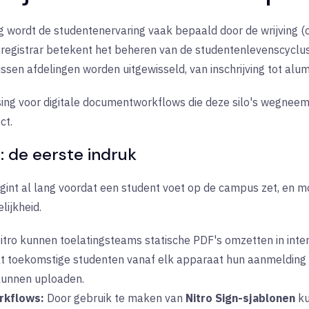
g wordt de studentenervaring vaak bepaald door de wrijving (o
 registrar betekent het beheren van de studentenlevenscyclu
en afdelingen worden uitgewisseld, van inschrijving tot alumn
sing voor digitale documentworkflows die deze silo's wegnee
ct.
g: de eerste indruk
int al lang voordat een student voet op de campus zet, en 
lijkheid.
tro kunnen toelatingsteams statische PDF's omzetten in inter
dat toekomstige studenten vanaf elk apparaat hun aanmelding
unnen uploaden.
rkflows:
Door gebruik te maken van
Nitro Sign-sjablonen
ku