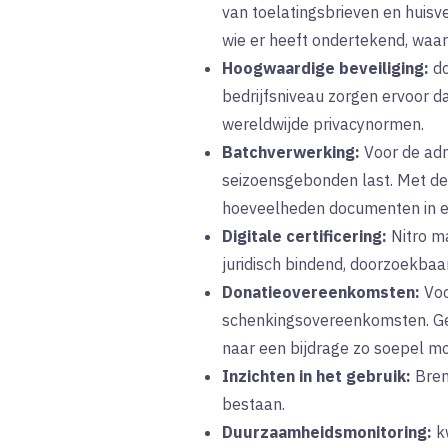
van toelatingsbrieven en huisv
wie er heeft ondertekend, waar
Hoogwaardige beveiliging:
do
bedrijfsniveau zorgen ervoor d
wereldwijde privacynormen.
Batchverwerking:
Voor de admi
seizoensgebonden last. Met de
hoeveelheden documenten in een
Digitale certificering:
Nitro ma
juridisch bindend, doorzoekbaa
Donatieovereenkomsten:
Voo
schenkingsovereenkomsten. Gea
naar een bijdrage zo soepel mo
Inzichten in het gebruik:
Breng
bestaan.
Duurzaamheidsmonitoring:
kw