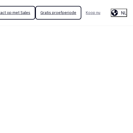
NL
act op met Sales
Gratis proefperiode
Koop nu