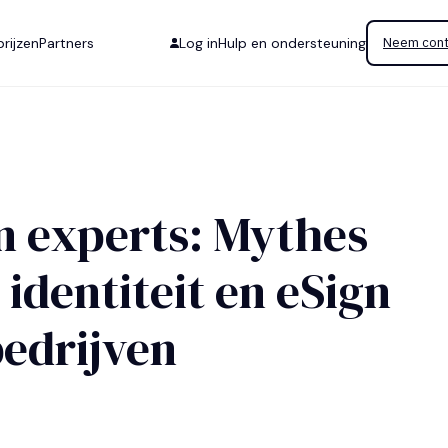
rijzen
Partners
Log in
Hulp en ondersteuning
Neem cont
n experts: Mythes
 identiteit en eSign
bedrijven