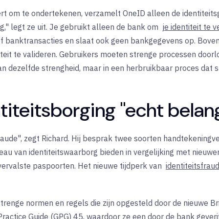
eert om te ondertekenen, verzamelt OneID alleen de identiteit
g," legt ze uit. Je gebruikt alleen de bank om
je identiteit te v
e of banktransacties en slaat ook geen bankgegevens op. Boven
teit te valideren. Gebruikers moeten strenge processen doorlo
n dezelfde strengheid, maar in een herbruikbaar proces dat sn
iteitsborging "echt belangr
raude", zegt Richard. Hij besprak twee soorten handtekeningver
au van identiteitswaarborg bieden in vergelijking met nieuwere
vervalste paspoorten. Het nieuwe tijdperk van
identiteitsfrau
trenge normen en regels die zijn opgesteld door de nieuwe Brits
 Practice Guide (GPG) 45, waardoor ze een door de bank geveri