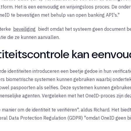
atform. Het is een eenvoudig en wrijvingsloos proces. De on
 OneID te bevestigen met behulp van open banking API's."
sterke
beveiliging
biedt omdat het systeem geen document be
tie die ze kunnen aanvallen.
titeitscontrole kan eenvoud
rde identiteiten introduceren een beetje gedoe in hun verifica
rs biometrische systemen kunnen gebruiken waarbij onderteke
owel paspoorten als selfies. Deze systemen kunnen gebruike
s menselijke agenten. Vergeleken met het OneID-proces zijn d
 manier om de identiteit te verifiëren", aldus Richard. Het bi
eral Data Protection Regulation (GDPR) "omdat OneID geen b