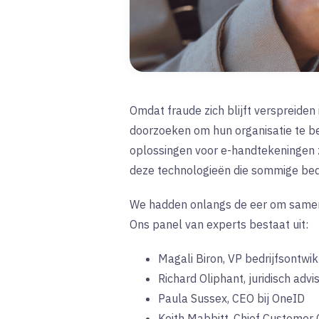
Omdat fraude zich blijft verspreiden
doorzoeken om hun organisatie te beve
oplossingen voor e-handtekeningen z
deze technologieën die sommige be
We hadden onlangs de eer om samen me
Ons panel van experts bestaat uit:
Magali Biron, VP bedrijfsontwikk
Richard Oliphant, juridisch advis
Paula Sussex, CEO bij OneID
Keith Mabbitt, Chief Customer O