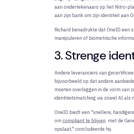
aan ondertekenaars op het Nitro-pl
aan zijn bank om zijn identiteit aan
Richard benadrukte dat OneID een 
manipuleren of biometrische informa
3. Strenge iden
Andere leveranciers van gecertificee
bijvoorbeeld op dat andere aanbiede
moeten overleggen in de vorm van z
identiteitsmatching via zowel AI al
OneID biedt een "snellere, handigere
om
compliant te blijven
met
de Gen
opslaat," concludeerde hij.