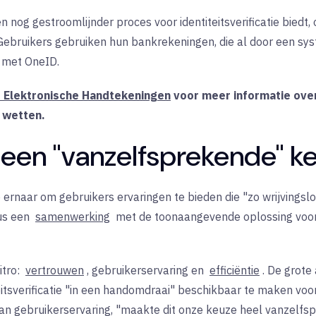
 nog gestroomlijnder proces voor identiteitsverificatie biedt,
 Gebruikers gebruiken hun bankrekeningen, die al door een sys
n met OneID.
r Elektronische Handtekeningen
voor meer informatie ove
 wetten.
 een "vanzelfsprekende" k
 ernaar om gebruikers ervaringen te bieden die "zo wrijvingsl
dus een
samenwerking
met de toonaangevende oplossing voor id
itro:
vertrouwen
, gebruikerservaring en
efficiëntie
. De grote
teitsverificatie "in een handomdraai" beschikbaar te maken voo
an gebruikerservaring, "maakte dit onze keuze heel vanzelfsp