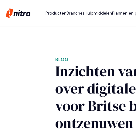
Producten
Branches
Hulpmiddelen
Plannen en p
BLOG
Inzichten va
over digitale
voor Britse 
ontzenuwen