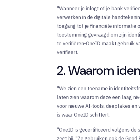
"Wanneer je inlogt of je bank verifi
verwerken in de digitale handtekenin
toegang tot je financiële informati
toestemming gevraagd om zijn identi
te verifiëren-OneID maakt gebruik va
verifieert.
2. Waarom ident
"We zien een toename in identiteitsf
laten zien waarom deze een laag nive
voor nieuwe AI-tools, deepfakes en 
is waar OneID schittert.
"OneID is gecertificeerd volgens de s
zegt hij. "Ze gebruiken ook de Good