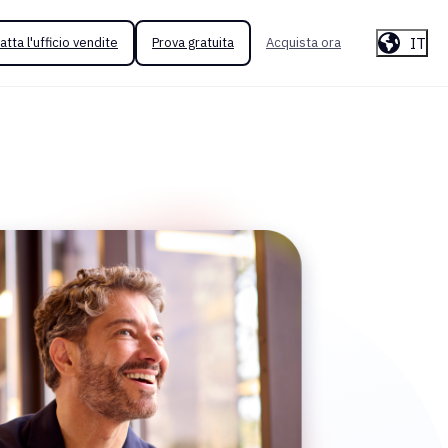
IT
atta l'ufficio vendite
Prova gratuita
Acquista ora