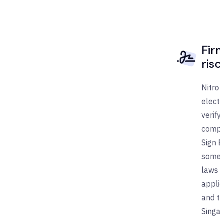
Fir
ris
Nitro
elect
verif
compl
Sign 
some 
laws 
appli
and t
Singa