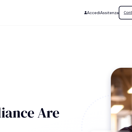
Accedi
Assitenza
Cont
iance Are