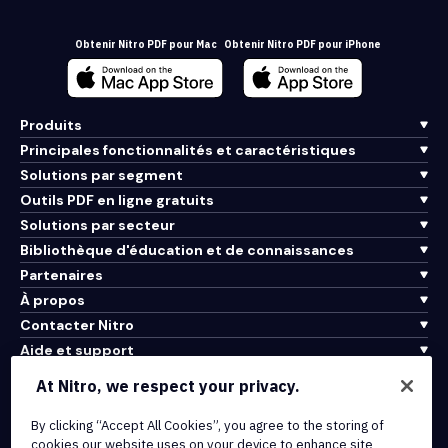
Obtenir Nitro PDF pour Mac
Obtenir Nitro PDF pour iPhone
Produits
Principales fonctionnalités et caractéristiques
Solutions par segment
Outils PDF en ligne gratuits
Solutions par secteur
Bibliothèque d'éducation et de connaissances
Partenaires
À propos
Contacter Nitro
Aide et support
At Nitro, we respect your privacy.
Intégrations et connectivité API
Conditions d'utilisation
By clicking “Accept All Cookies”, you agree to the storing of
cookies our website uses on your device to enhance site
Politique de cookies