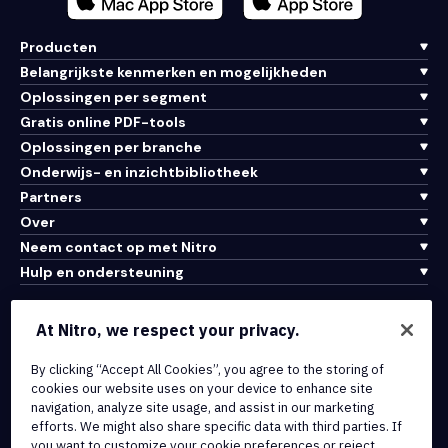
Producten
Belangrijkste kenmerken en mogelijkheden
Oplossingen per segment
Gratis online PDF-tools
Oplossingen per branche
Onderwijs- en inzichtbibliotheek
Partners
Over
Neem contact op met Nitro
Hulp en ondersteuning
Integraties en API-connectiviteit
At Nitro, we respect your privacy.
Gebruiksvoorwaarden
Cookiebeleid
By clicking “Accept All Cookies”, you agree to the storing of
cookies our website uses on your device to enhance site
Copyrightbeleid
navigation, analyze site usage, and assist in our marketing
Alle voorwaarden en beleidsmaatregelen
efforts. We might also share specific data with third parties. If
you want to customize your cookie preferences or reject