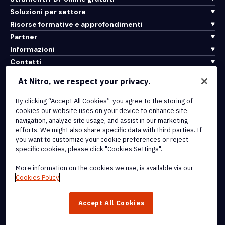
Soluzioni per settore
Risorse formative e approfondimenti
Partner
Informazioni
Contatti
Assistenza
At Nitro, we respect your privacy.
Integrazioni e connettività API
By clicking “Accept All Cookies”, you agree to the storing of
cookies our website uses on your device to enhance site
Termini di servizio
navigation, analyze site usage, and assist in our marketing
Politica sui cookie
efforts. We might also share specific data with third parties. If
Politica sul copyright
you want to customize your cookie preferences or reject
Tutti i termini e le politiche
specific cookies, please click "Cookies Settings".
More information on the cookies we use, is available via our
© 2026 Nitro Software, Inc. Tutti i diritti riservati.
Cookies Policy
Nitro, il logo Nitro, Nitro Productivity Platform, Nitro PDF Pro, Nitro
Accept All Cookies
Sign e Nitro Analytics sono marchi e/o marchi registrati di Nitro
Software, Inc. o delle sue affiliate negli Stati Uniti e/o in altri paesi.