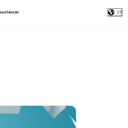
IT
Assitenza