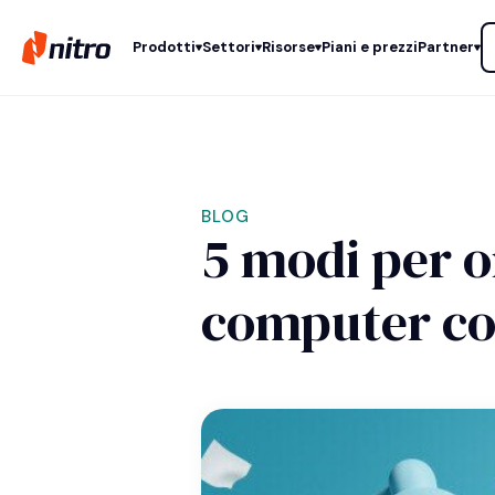
Prodotti
Settori
Risorse
Piani e prezzi
Partner
BLOG
5 modi per o
computer co