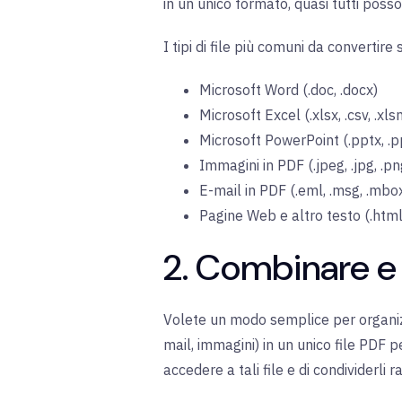
in un unico formato, quasi tutti poss
I tipi di file più comuni da convertire 
Microsoft Word (.doc, .docx)
Microsoft Excel (.xlsx, .csv, .xls
Microsoft PowerPoint (.pptx, .p
Immagini in PDF (.jpeg, .jpg, .png
E-mail in PDF (.eml, .msg, .mbox
Pagine Web e altro testo (.html, 
2. Combinare e 
Volete un modo semplice per organi
mail, immagini) in un unico file PDF pe
accedere a tali file e di condividerli 