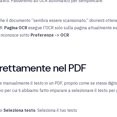
atico. Passeremo all'OCR automatico per semplificare:
i che il documento “sembra essere scansionato,” dovresti otten
CR.
Pagina OCR
esegue l'OCR solo sulla pagina attualmente ev
R riconosce sotto
Preferenze -> OCR
irettamente nel PDF
manualmente il testo in un PDF, proprio come se stessi digitan
o per cui ti abbiamo fatto imparare a selezionare il testo per p
to
Seleziona testo
. Seleziona il tuo testo