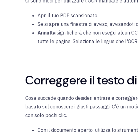
Ci sono modi per utilizzare l'OCR manuale e autom
Apri il tuo PDF scansionato.
Se si apre una finestra di avviso, avvisandot
Annulla
significherà che non esegui alcun O
tutte le pagine. Seleziona le lingue che l'OC
Correggere il testo d
Cosa succede quando desideri entrare e correggere 
basato sul conoscere i giusti passaggi. C'è un motiv
con solo pochi clic.
Con il documento aperto, utilizza lo strumen