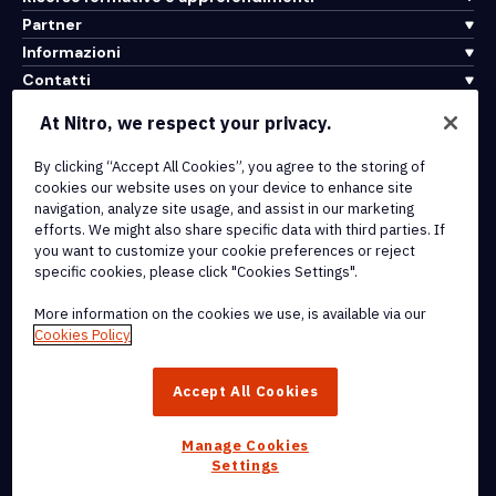
Partner
Informazioni
Contatti
Assistenza
At Nitro, we respect your privacy.
By clicking “Accept All Cookies”, you agree to the storing of
Integrazioni e connettività API
cookies our website uses on your device to enhance site
Termini di servizio
navigation, analyze site usage, and assist in our marketing
Politica sui cookie
efforts. We might also share specific data with third parties. If
Politica sul copyright
you want to customize your cookie preferences or reject
Tutti i termini e le politiche
specific cookies, please click "Cookies Settings".
More information on the cookies we use, is available via our
© 2026 Nitro Software, Inc. Tutti i diritti riservati.
Cookies Policy
Nitro, il logo Nitro, Nitro Productivity Platform, Nitro PDF Pro, Nitro
Accept All Cookies
Sign e Nitro Analytics sono marchi e/o marchi registrati di Nitro
Software, Inc. o delle sue affiliate negli Stati Uniti e/o in altri paesi.
Manage Cookies
Settings