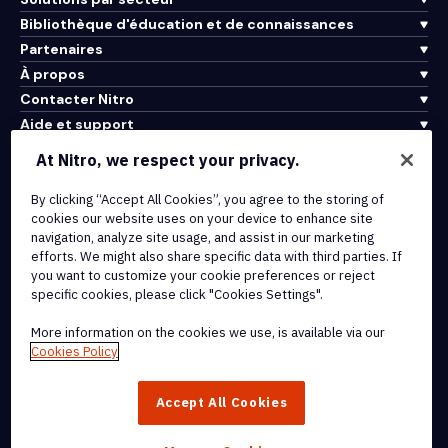
Bibliothèque d'éducation et de connaissances
Partenaires
À propos
Contacter Nitro
Aide et support
At Nitro, we respect your privacy.
Intégrations et connectivité API
By clicking “Accept All Cookies”, you agree to the storing of
Conditions d'utilisation
cookies our website uses on your device to enhance site
Politique de cookies
navigation, analyze site usage, and assist in our marketing
Politique de copyright
efforts. We might also share specific data with third parties. If
Toutes les conditions et politiques
you want to customize your cookie preferences or reject
specific cookies, please click "Cookies Settings".
© 2026 Nitro Software, Inc. Tous droits réservés.
More information on the cookies we use, is available via our
Cookies Policy
Nitro, le logo Nitro, Nitro Productivity Platform, Nitro PDF Pro, Nitro
Sign, et Nitro Analytics sont des marques déposées et/ou des
Accept All Cookies
marques commerciales de Nitro Software, Inc. ou de ses affiliés
aux États-Unis et/ou dans d'autres pays.