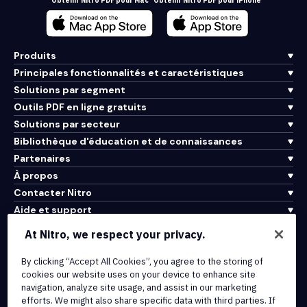
Obtenir Nitro PDF pour Mac
Obtenir Nitro PDF pour iPhone
Produits
Principales fonctionnalités et caractéristiques
Solutions par segment
Outils PDF en ligne gratuits
Solutions par secteur
Bibliothèque d'éducation et de connaissances
Partenaires
À propos
Contacter Nitro
Aide et support
At Nitro, we respect your privacy.
Intégrations et connectivité API
By clicking “Accept All Cookies”, you agree to the storing of
Conditions d'utilisation
cookies our website uses on your device to enhance site
Politique de cookies
navigation, analyze site usage, and assist in our marketing
Politique de copyright
efforts. We might also share specific data with third parties. If
Toutes les conditions et politiques