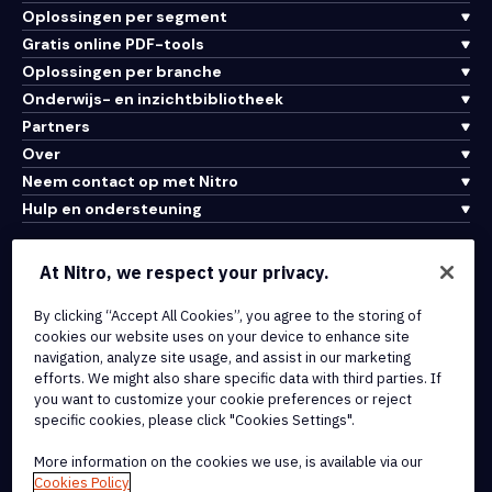
Oplossingen per segment
Gratis online PDF-tools
Oplossingen per branche
Onderwijs- en inzichtbibliotheek
Partners
Over
Neem contact op met Nitro
Hulp en ondersteuning
Integraties en API-connectiviteit
At Nitro, we respect your privacy.
Gebruiksvoorwaarden
By clicking “Accept All Cookies”, you agree to the storing of
Cookiebeleid
cookies our website uses on your device to enhance site
Copyrightbeleid
navigation, analyze site usage, and assist in our marketing
Alle voorwaarden en beleidsmaatregelen
efforts. We might also share specific data with third parties. If
you want to customize your cookie preferences or reject
specific cookies, please click "Cookies Settings".
© 2026 Nitro Software, Inc. Inc. Alle rechten voorbehouden.
More information on the cookies we use, is available via our
Nitro, het Nitro-logo, Nitro Productivity Platform, Nitro PDF Pro, Nitro
Cookies Policy