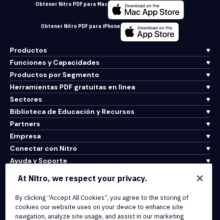
Obtener Nitro PDF para Mac
Obtener Nitro PDF para iPhone
Productos
Funciones y Capacidades
Productos por Segmento
Herramientas PDF gratuitas en línea
Sectores
Biblioteca de Educación y Recursos
Partners
Empresa
Conectar con Nitro
Ayuda y Soporte
At Nitro, we respect your privacy.
Integrations & API Connectivity
By clicking “Accept All Cookies”, you agree to the storing of
Terms of Service
cookies our website uses on your device to enhance site
Cookie Policy
navigation, analyze site usage, and assist in our marketing
Copyright Policy