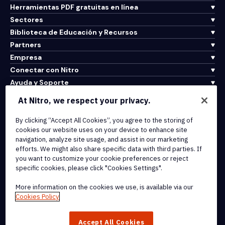
Herramientas PDF gratuitas en línea
Sectores
Biblioteca de Educación y Recursos
Partners
Empresa
Conectar con Nitro
Ayuda y Soporte
At Nitro, we respect your privacy.
Integrations & API Connectivity
By clicking “Accept All Cookies”, you agree to the storing of
Terms of Service
cookies our website uses on your device to enhance site
Cookie Policy
navigation, analyze site usage, and assist in our marketing
Copyright Policy
efforts. We might also share specific data with third parties. If
All Terms & Policies
you want to customize your cookie preferences or reject
specific cookies, please click "Cookies Settings".
© 2026 Nitro Software, Inc. All rights reserved.
More information on the cookies we use, is available via our
Cookies Policy
Nitro, the Nitro logo, Nitro Productivity Platform, Nitro PDF Pro, Nitro
Sign, and Nitro Analytics are trademarks and/or registered
Accept All Cookies