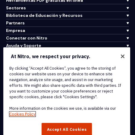
Herramientas PDF gratuitas en línea
Sectores
Biblioteca de Educación y Recursos
Partners
Empresa
Conectar con Nitro
Ayuda y Soporte
At Nitro, we respect your privacy.
Integrations & API Connectivity
By clicking “Accept All Cookies”, you agree to the storing of
Terms of Service
cookies our website uses on your device to enhance site
Cookie Policy
navigation, analyze site usage, and assist in our marketing
Copyright Policy
efforts. We might also share specific data with third parties. If
All Terms & Policies
you want to customize your cookie preferences or reject
specific cookies, please click "Cookies Settings".
© 2026 Nitro Software, Inc. All rights reserved.
More information on the cookies we use, is available via our
Cookies Policy
Nitro, the Nitro logo, Nitro Productivity Platform, Nitro PDF Pro, Nitro
Sign, and Nitro Analytics are trademarks and/or registered
Accept All Cookies
trademarks, of Nitro Software, Inc. or its affiliates in the United