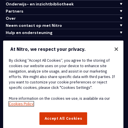
Onderwijs- en inzichtbibliotheek
Partners
Over
Neem contact op met Nitro
Hulp en ondersteuning
Integraties en API-connectiviteit
At Nitro, we respect your privacy.
Gebruiksvoorwaarden
Cookiebeleid
By clicking “Accept All Cookies”, you agree to the storing of
cookies our website uses on your device to enhance site
Copyrightbeleid
navigation, analyze site usage, and assist in our marketing
Alle voorwaarden en beleidsmaatregelen
efforts. We might also share specific data with third parties. If
you want to customize your cookie preferences or reject
specific cookies, please click "Cookies Settings".
© 2026 Nitro Software, Inc. Inc. Alle rechten voorbehouden.
More information on the cookies we use, is available via our
Nitro, het Nitro-logo, Nitro Productivity Platform, Nitro PDF Pro, Nitro
Cookies Policy
Sign en Nitro Analytics zijn handelsmerken en/of geregistreerde
handelsmerken van Nitro Software, Inc. of haar
Accept All Cookies
dochterondernemingen in de Verenigde Staten en/of andere
landen.