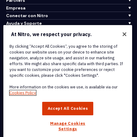
Partners
Empresa
Conectar con Nitro
Ayuda y Soporte
At Nitro, we respect your privacy.
Integrations & API Connectivity
Terms of Service
By clicking “Accept All Cookies”, you agree to the storing of
cookies our website uses on your device to enhance site
Cookie Policy
navigation, analyze site usage, and assist in our marketing
Copyright Policy
efforts. We might also share specific data with third parties. If
All Terms & Policies
you want to customize your cookie preferences or reject
specific cookies, please click "Cookies Settings".
© 2026 Nitro Software, Inc. All rights reserved.
More information on the cookies we use, is available via our
Cookies Policy
Nitro, the Nitro logo, Nitro Productivity Platform, Nitro PDF Pro, Nitro
Sign, and Nitro Analytics are trademarks and/or registered
Accept All Cookies
trademarks, of Nitro Software, Inc. or its affiliates in the United
States and/or other countries.
Manage Cookies
Settings