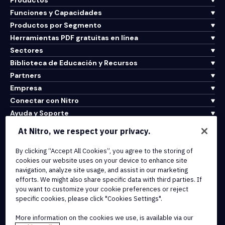
Productos
Funciones y Capacidades
Productos por Segmento
Herramientas PDF gratuitas en línea
Sectores
Biblioteca de Educación y Recursos
Partners
Empresa
Conectar con Nitro
Ayuda y Soporte
At Nitro, we respect your privacy.
Integrations & API Connectivity
By clicking “Accept All Cookies”, you agree to the storing of
Terms of Service
cookies our website uses on your device to enhance site
Cookie Policy
navigation, analyze site usage, and assist in our marketing
Copyright Policy
efforts. We might also share specific data with third parties. If
All Terms & Policies
you want to customize your cookie preferences or reject
specific cookies, please click "Cookies Settings".
© 2026 Nitro Software, Inc. All rights reserved.
More information on the cookies we use, is available via our