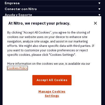
Empresa
Conectar con Nitro
Ayuda y Soporte
At Nitro, we respect your privacy.
Integrations & API Connectivity
By clicking “Accept All Cookies”, you agree to the storing of
Terms of Service
cookies our website uses on your device to enhance site
Cookie Policy
navigation, analyze site usage, and assist in our marketing
Copyright Policy
efforts. We might also share specific data with third parties. If
All Terms & Policies
you want to customize your cookie preferences or reject
specific cookies, please click "Cookies Settings".
© 2026 Nitro Software, Inc. All rights reserved.
More information on the cookies we use, is available via our
Cookies Policy
Nitro, the Nitro logo, Nitro Productivity Platform, Nitro PDF Pro, Nitro
Sign, and Nitro Analytics are trademarks and/or registered
Accept All Cookies
trademarks, of Nitro Software, Inc. or its affiliates in the United
States and/or other countries.
Manage Cookies
Settings