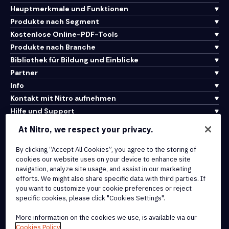
Hauptmerkmale und Funktionen
Produkte nach Segment
Kostenlose Online-PDF-Tools
Produkte nach Branche
Bibliothek für Bildung und Einblicke
Partner
Info
Kontakt mit Nitro aufnehmen
Hilfe und Support
At Nitro, we respect your privacy.
Integrationen und API-Konnektivität
By clicking “Accept All Cookies”, you agree to the storing of
Nutzungsbedingungen
cookies our website uses on your device to enhance site
Cookie-Richtlinie
navigation, analyze site usage, and assist in our marketing
Copyright-Richtlinie
efforts. We might also share specific data with third parties. If
Alle Bedingungen und Richtlinien
you want to customize your cookie preferences or reject
specific cookies, please click "Cookies Settings".
© 2026 Nitro Software, Inc. Alle Rechte vorbehalten.
More information on the cookies we use, is available via our
Cookies Policy