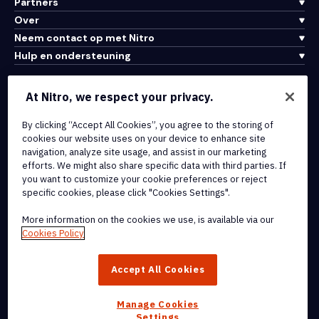
Partners
Over
Neem contact op met Nitro
Hulp en ondersteuning
Integraties en API-connectiviteit
At Nitro, we respect your privacy.
Gebruiksvoorwaarden
By clicking “Accept All Cookies”, you agree to the storing of
Cookiebeleid
cookies our website uses on your device to enhance site
Copyrightbeleid
navigation, analyze site usage, and assist in our marketing
Alle voorwaarden en beleidsmaatregelen
efforts. We might also share specific data with third parties. If
you want to customize your cookie preferences or reject
specific cookies, please click "Cookies Settings".
© 2026 Nitro Software, Inc. Inc. Alle rechten voorbehouden.
More information on the cookies we use, is available via our
Nitro, het Nitro-logo, Nitro Productivity Platform, Nitro PDF Pro, Nitro
Cookies Policy
Sign en Nitro Analytics zijn handelsmerken en/of geregistreerde
handelsmerken van Nitro Software, Inc. of haar
Accept All Cookies
dochterondernemingen in de Verenigde Staten en/of andere
landen.
Manage Cookies
Settings