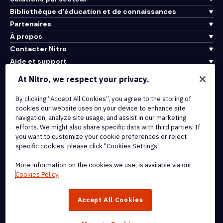
Bibliothèque d'éducation et de connaissances
Partenaires
À propos
Contacter Nitro
Aide et support
At Nitro, we respect your privacy.
Intégrations et connectivité API
By clicking “Accept All Cookies”, you agree to the storing of
Conditions d'utilisation
cookies our website uses on your device to enhance site
Politique de cookies
navigation, analyze site usage, and assist in our marketing
Politique de copyright
efforts. We might also share specific data with third parties. If
Toutes les conditions et politiques
you want to customize your cookie preferences or reject
specific cookies, please click "Cookies Settings".
© 2026 Nitro Software, Inc. Tous droits réservés.
More information on the cookies we use, is available via our
Cookies Policy
Nitro, le logo Nitro, Nitro Productivity Platform, Nitro PDF Pro, Nitro
Sign, et Nitro Analytics sont des marques déposées et/ou des
Accept All Cookies
marques commerciales de Nitro Software, Inc. ou de ses affiliés
aux États-Unis et/ou dans d'autres pays.