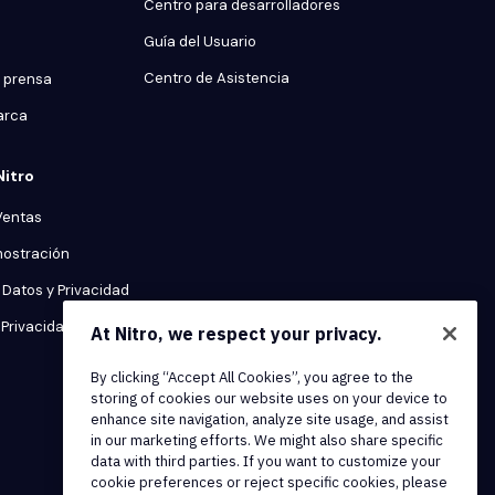
Centro para desarrolladores
Guía del Usuario
Centro de Asistencia
 prensa
arca
Nitro
Ventas
mostración
Datos y Privacidad
Privacidad
At Nitro, we respect your privacy.
By clicking “Accept All Cookies”, you agree to the
storing of cookies our website uses on your device to
enhance site navigation, analyze site usage, and assist
in our marketing efforts. We might also share specific
data with third parties. If you want to customize your
cookie preferences or reject specific cookies, please