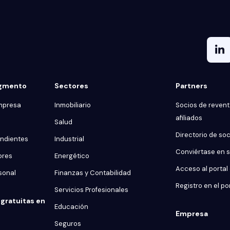
egmento
Sectores
Partners
mpresa
Inmobiliario
Socios de reventa
afiliados
Salud
Directorio de so
endientes
Industrial
Conviértase en 
ores
Energético
Acceso al portal
sonal
Finanzas y Contabilidad
Registro en el po
Servicios Profesionales
gratuitas en
Educación
Empresa
Seguros