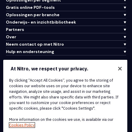
Oplossingen per segment
Gratis online PDF-tools
Oplossingen per branche
Onderwijs- en inzichtbibliotheek
Partners
Over
Neem contact op met Nitro
Hulp en ondersteuning
Integraties en API-connectiviteit
At Nitro, we respect your privacy.
Gebruiksvoorwaarden
By clicking “Accept All Cookies”, you agree to the storing of
Cookiebeleid
cookies our website uses on your device to enhance site
Copyrightbeleid
navigation, analyze site usage, and assist in our marketing
Alle voorwaarden en beleidsmaatregelen
efforts. We might also share specific data with third parties. If
you want to customize your cookie preferences or reject
specific cookies, please click "Cookies Settings".
© 2026 Nitro Software, Inc. Inc. Alle rechten voorbehouden.
More information on the cookies we use, is available via our
Nitro, het Nitro-logo, Nitro Productivity Platform, Nitro PDF Pro, Nitro
Cookies Policy
Sign en Nitro Analytics zijn handelsmerken en/of geregistreerde