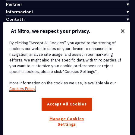
Partner
Informazioni
Contatti
Assistenza
At Nitro, we respect your privacy.
By clicking “Accept All Cookies”, you agree to the storing of
Integrazioni e connettività API
cookies our website uses on your device to enhance site
Termini di servizio
navigation, analyze site usage, and assist in our marketing
Politica sui cookie
efforts. We might also share specific data with third parties. If
Politica sul copyright
you want to customize your cookie preferences or reject
Tutti i termini e le politiche
specific cookies, please click "Cookies Settings".
More information on the cookies we use, is available via our
© 2026 Nitro Software, Inc. Tutti i diritti riservati.
Cookies Policy
Nitro, il logo Nitro, Nitro Productivity Platform, Nitro PDF Pro, Nitro
Accept All Cookies
Sign e Nitro Analytics sono marchi e/o marchi registrati di Nitro
Software, Inc. o delle sue affiliate negli Stati Uniti e/o in altri paesi.
Manage Cookies
Settings