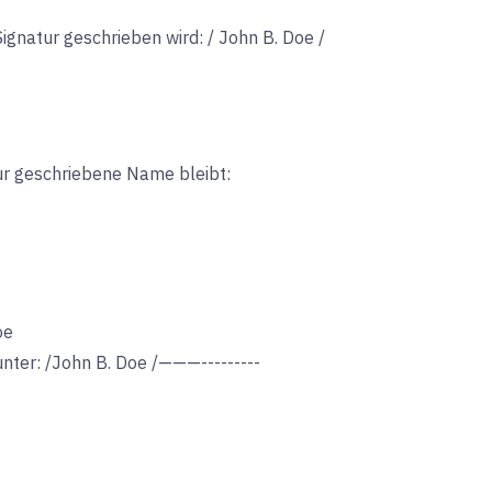
natur geschrieben wird: / John B. Doe /
tur geschriebene Name bleibt:
oe
unter: /John B. Doe /———---------