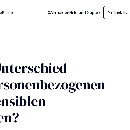
se
Partner
Anmelden
Hilfe und Support
Vertrieb kon
Unterschied
ersonenbezogenen
ensiblen
en?