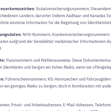
teuerkennzeichen:
Sozialversicherungsnummern, Steuerident
schiedenen Ländern, darunter Indiens Aadhaar und Kanadas S
ollste einzelne Information für die Begehung von Identitätsbet
tungsdaten:
NHS-Nummern, Krankenversicherungsnummern un
ten aufgrund der Sensibilität medizinischer Informationen du
.
te:
Passnummern und Wählerausweise. Diese Dokumentennum
 Identitäten und bergen ein hohes Risiko, wenn sie offengele
en:
Führerscheinnummern, Kfz-Kennzeichen und Fahrzeugidenti
 ein geringes Risiko zu bergen, doch in Kombination mit and
amen, Privat- und Arbeitsadressen, E-Mail-Adressen, Telefon