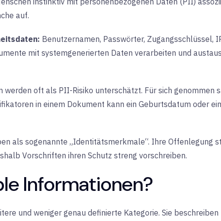
Menschen instinktiv mit personenbezogenen Daten (PII) assozii
che auf.
eitsdaten:
Benutzernamen, Passwörter, Zugangsschlüssel, 
nte mit systemgenerierten Daten verarbeiten und austausch
 werden oft als PII-Risiko unterschätzt. Für sich genommen s
ifikatoren in einem Dokument kann ein Geburtsdatum oder ein
 als sogenannte „Identitätsmerkmale“. Ihre Offenlegung stel
shalb Vorschriften ihren Schutz streng vorschreiben.
ble Informationen?
itere und weniger genau definierte Kategorie. Sie beschreibe