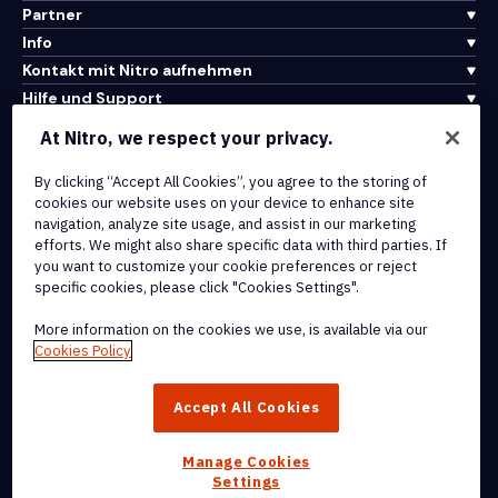
Partner
Info
Kontakt mit Nitro aufnehmen
Hilfe und Support
At Nitro, we respect your privacy.
Integrationen und API-Konnektivität
By clicking “Accept All Cookies”, you agree to the storing of
Nutzungsbedingungen
cookies our website uses on your device to enhance site
Cookie-Richtlinie
navigation, analyze site usage, and assist in our marketing
Copyright-Richtlinie
efforts. We might also share specific data with third parties. If
Alle Bedingungen und Richtlinien
you want to customize your cookie preferences or reject
specific cookies, please click "Cookies Settings".
© 2026 Nitro Software, Inc. Alle Rechte vorbehalten.
More information on the cookies we use, is available via our
Cookies Policy
Nitro, das Nitro-Logo, Nitro Productivity Platform, Nitro PDF Pro,
Nitro Sign und Nitro Analytics sind Marken und/oder eingetragene
Accept All Cookies
Marken von Nitro Software, Inc. oder seinen verbundenen
Unternehmen in den Vereinigten Staaten und/oder anderen Ländern.
Manage Cookies
Settings