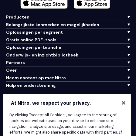
Producten
Belangrijkste kenmerken en mogelijkheden
Oplossingen per segment
Gratis online PDF-tools
Oplossingen per branche
Onderwijs- en inzichtbibliotheek
Partners
Over
Neem contact op met Nitro
Hulp en ondersteuning
Integraties en API-connectiviteit
At Nitro, we respect your privacy.
Gebruiksvoorwaarden
Cookiebeleid
By clicking “Accept All Cookies”, you agree to the storing of
cookies our website uses on your device to enhance site
Copyrightbeleid
navigation, analyze site usage, and assist in our marketing
Alle voorwaarden en beleidsmaatregelen
efforts. We might also share specific data with third parties. If