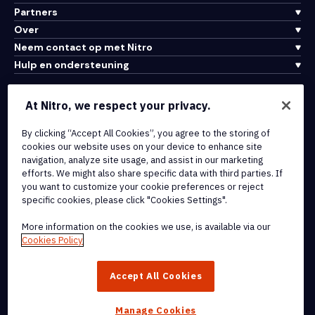
Partners
Over
Neem contact op met Nitro
Hulp en ondersteuning
Integraties en API-connectiviteit
At Nitro, we respect your privacy.
Gebruiksvoorwaarden
By clicking “Accept All Cookies”, you agree to the storing of
Cookiebeleid
cookies our website uses on your device to enhance site
Copyrightbeleid
navigation, analyze site usage, and assist in our marketing
Alle voorwaarden en beleidsmaatregelen
efforts. We might also share specific data with third parties. If
you want to customize your cookie preferences or reject
specific cookies, please click "Cookies Settings".
© 2026 Nitro Software, Inc. Inc. Alle rechten voorbehouden.
More information on the cookies we use, is available via our
Nitro, het Nitro-logo, Nitro Productivity Platform, Nitro PDF Pro, Nitro
Cookies Policy
Sign en Nitro Analytics zijn handelsmerken en/of geregistreerde
handelsmerken van Nitro Software, Inc. of haar
Accept All Cookies
dochterondernemingen in de Verenigde Staten en/of andere
landen.
Manage Cookies