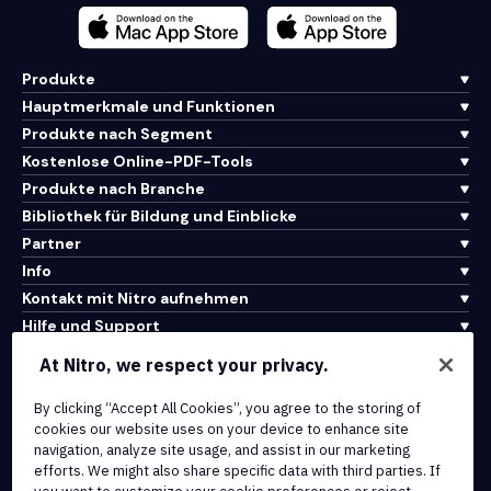
Produkte
Hauptmerkmale und Funktionen
Produkte nach Segment
Kostenlose Online-PDF-Tools
Produkte nach Branche
Bibliothek für Bildung und Einblicke
Partner
Info
Kontakt mit Nitro aufnehmen
Hilfe und Support
At Nitro, we respect your privacy.
Integrationen und API-Konnektivität
By clicking “Accept All Cookies”, you agree to the storing of
Nutzungsbedingungen
cookies our website uses on your device to enhance site
Cookie-Richtlinie
navigation, analyze site usage, and assist in our marketing
Copyright-Richtlinie
efforts. We might also share specific data with third parties. If
Alle Bedingungen und Richtlinien