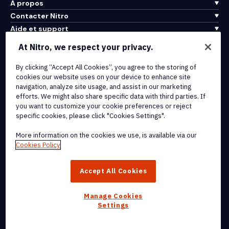
À propos
Contacter Nitro
Aide et support
At Nitro, we respect your privacy.
Intégrations et connectivité API
Conditions d'utilisation
By clicking “Accept All Cookies”, you agree to the storing of
cookies our website uses on your device to enhance site
Politique de cookies
navigation, analyze site usage, and assist in our marketing
Politique de copyright
efforts. We might also share specific data with third parties. If
Toutes les conditions et politiques
you want to customize your cookie preferences or reject
specific cookies, please click "Cookies Settings".
© 2026 Nitro Software, Inc. Tous droits réservés.
More information on the cookies we use, is available via our
Cookies Policy
Nitro, le logo Nitro, Nitro Productivity Platform, Nitro PDF Pro, Nitro
Sign, et Nitro Analytics sont des marques déposées et/ou des
Accept All Cookies
marques commerciales de Nitro Software, Inc. ou de ses affiliés
aux États-Unis et/ou dans d'autres pays.
Manage Cookies
Settings