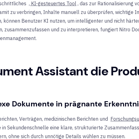
schrittliches
, KI-gesteuertes Tool
, das zur Rationalisierun
amit zu verbringen, Inhalte manuell zu überprüfen, wichtige I
önnen Benutzer KI nutzen, um intelligenter und nicht härter z
n, zusammenzufassen und zu interpretieren, fungiert Nitro Do
ntenmanagement.
ment Assistant die Produ
exe Dokumente in prägnante Erkenntni
richten, Verträgen, medizinischen Berichten und
Forschungsu
in Sekundenschnelle eine klare, strukturierte Zusammenfassun
tern, ohne sich durch unnötige Details wühlen zu müssen.