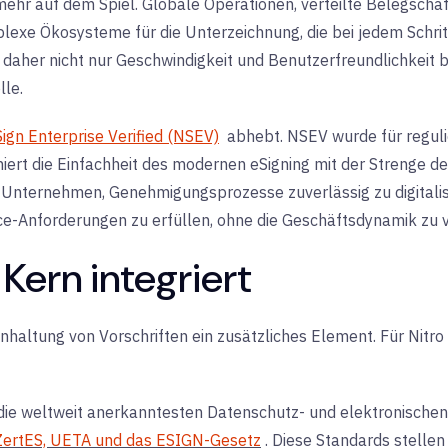
ehr auf dem Spiel. Globale Operationen, verteilte Belegscha
exe Ökosysteme für die Unterzeichnung, die bei jedem Schritt
 daher nicht nur Geschwindigkeit und Benutzerfreundlichkeit 
le.
Sign Enterprise Verified (NSEV)
abhebt. NSEV wurde für regul
rt die Einfachheit des modernen eSigning mit der Strenge de
Unternehmen, Genehmigungsprozesse zuverlässig zu digitalisi
nce-Anforderungen zu erfüllen, ohne die Geschäftsdynamik zu
Kern integriert
Einhaltung von Vorschriften ein zusätzliches Element. Für Nitro 
uf die weltweit anerkanntesten Datenschutz- und elektronische
ZertES, UETA und das ESIGN-Gesetz
.
Diese Standards stellen 