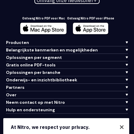
Ontvang onze nieuwsbrief
Ontvang Nitro PDF voor Mac
Ontvang Nitro PDF voor iPhone
Producten
Belangrijkste kenmerken en mogelijkheden
Oplossingen per segment
Gratis online PDF-tools
Oplossingen per branche
Onderwijs- en inzichtbibliotheek
Partners
Over
Neem contact op met Nitro
Hulp en ondersteuning
Integraties en API-connectiviteit
At Nitro, we respect your privacy.
Gebruiksvoorwaarden