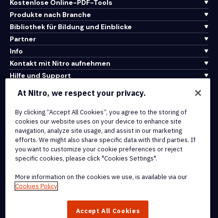
Kostenlose Online-PDF-Tools
Produkte nach Branche
Bibliothek für Bildung und Einblicke
Partner
Info
Kontakt mit Nitro aufnehmen
Hilfe und Support
At Nitro, we respect your privacy.
Integrationen und API-Konnektivität
Nutzungsbedingungen
By clicking “Accept All Cookies”, you agree to the storing of
cookies our website uses on your device to enhance site
Cookie-Richtlinie
navigation, analyze site usage, and assist in our marketing
Copyright-Richtlinie
efforts. We might also share specific data with third parties. If
Alle Bedingungen und Richtlinien
you want to customize your cookie preferences or reject
specific cookies, please click "Cookies Settings".
© 2026 Nitro Software, Inc. Alle Rechte vorbehalten.
More information on the cookies we use, is available via our
Cookies Policy
Nitro, das Nitro-Logo, Nitro Productivity Platform, Nitro PDF Pro,
Nitro Sign und Nitro Analytics sind Marken und/oder eingetragene
Accept All Cookies
Marken von Nitro Software, Inc. oder seinen verbundenen