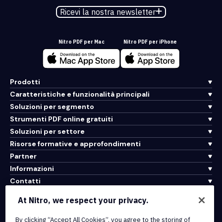
Ricevi la nostra newsletter
Nitro PDF per Mac
Nitro PDF per iPhone
Prodotti
Caratteristiche e funzionalità principali
Soluzioni per segmento
Strumenti PDF online gratuiti
Soluzioni per settore
Risorse formative e approfondimenti
Partner
Informazioni
Contatti
Assistenza
At Nitro, we respect your privacy.
By clicking “Accept All Cookies”, you agree to the storing of
Integrazioni e connettività API