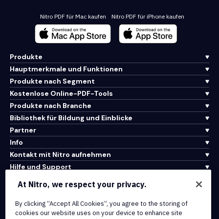
Nitro PDF für Mac kaufen
Nitro PDF für iPhone kaufen
Produkte
Hauptmerkmale und Funktionen
Produkte nach Segment
Kostenlose Online-PDF-Tools
Produkte nach Branche
Bibliothek für Bildung und Einblicke
Partner
Info
Kontakt mit Nitro aufnehmen
Hilfe und Support
At Nitro, we respect your privacy.
Integrationen und API-Konnektivität
By clicking “Accept All Cookies”, you agree to the storing of
Nutzungsbedingungen
cookies our website uses on your device to enhance site
Cookie-Richtlinie