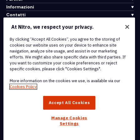
Informazioni
Contatti
Assistenza
At Nitro, we respect your privacy.
By clicking “Accept All Cookies”, you agree to the storing of
Integrazioni e connettività API
cookies our website uses on your device to enhance site
Termini di servizio
navigation, analyze site usage, and assist in our marketing
Politica sui cookie
efforts. We might also share specific data with third parties. If
Politica sul copyright
you want to customize your cookie preferences or reject
Tutti i termini e le politiche
specific cookies, please click "Cookies Settings".
More information on the cookies we use, is available via our
© 2026 Nitro Software, Inc. Tutti i diritti riservati.
Cookies Policy
Nitro, il logo Nitro, Nitro Productivity Platform, Nitro PDF Pro, Nitro
Accept All Cookies
Sign e Nitro Analytics sono marchi e/o marchi registrati di Nitro
Software, Inc. o delle sue affiliate negli Stati Uniti e/o in altri paesi.
Manage Cookies
Settings