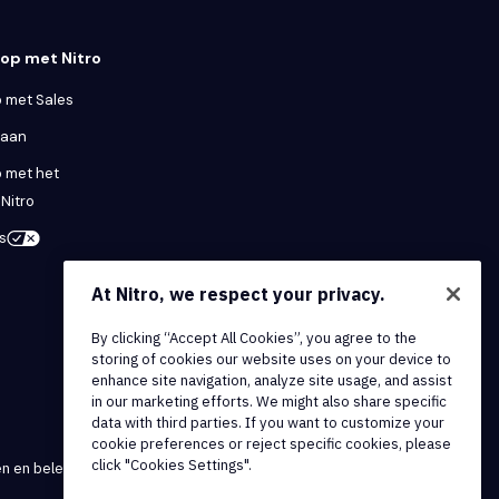
op met Nitro
 met Sales
 aan
 met het
Nitro
s
At Nitro, we respect your privacy.
By clicking “Accept All Cookies”, you agree to the
storing of cookies our website uses on your device to
enhance site navigation, analyze site usage, and assist
in our marketing efforts. We might also share specific
data with third parties. If you want to customize your
cookie preferences or reject specific cookies, please
click "Cookies Settings".
en en beleidsmaatregelen