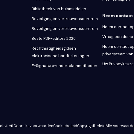
Bibliotheek van hulpmiddelen
Neem contact 
Beveiliging en vertrouwenscentrum
Neem contact op
Beveiliging en vertrouwenscentrum
Vraag een demo
Beste PDF-editors 2026
Neem contact op
Rechtmatigheidsgidsen
privacyteam van 
elektronische handtekeningen
Uw Privacykeuze
E-Signature-ondertekenmethoden
tiviteit
Gebruiksvoorwaarden
Cookiebeleid
Copyrightbeleid
Alle voorwaard