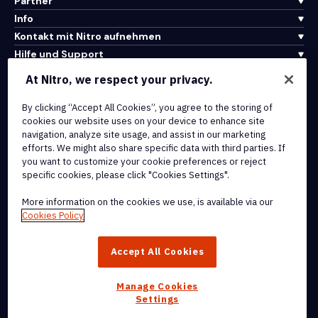
Partner
Info
Kontakt mit Nitro aufnehmen
Hilfe und Support
At Nitro, we respect your privacy.
Integrationen und API-Konnektivität
By clicking “Accept All Cookies”, you agree to the storing of
Nutzungsbedingungen
cookies our website uses on your device to enhance site
Cookie-Richtlinie
navigation, analyze site usage, and assist in our marketing
Copyright-Richtlinie
efforts. We might also share specific data with third parties. If
Alle Bedingungen und Richtlinien
you want to customize your cookie preferences or reject
specific cookies, please click "Cookies Settings".
© 2026 Nitro Software, Inc. Alle Rechte vorbehalten.
More information on the cookies we use, is available via our
Cookies Policy
Nitro, das Nitro-Logo, Nitro Productivity Platform, Nitro PDF Pro,
Nitro Sign und Nitro Analytics sind Marken und/oder eingetragene
Accept All Cookies
Marken von Nitro Software, Inc. oder seinen verbundenen
Unternehmen in den Vereinigten Staaten und/oder anderen Ländern.
Manage Cookies
Settings