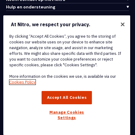
Hulp en ondersteuning
Integraties en API-connectiviteit
At Nitro, we respect your privacy.
Gebruiksvoorwaarden
Cookiebeleid
By clicking “Accept All Cookies”, you agree to the storing of
cookies our website uses on your device to enhance site
Copyrightbeleid
navigation, analyze site usage, and assist in our marketing
Alle voorwaarden en beleidsmaatregelen
efforts. We might also share specific data with third parties. If
you want to customize your cookie preferences or reject
specific cookies, please click "Cookies Settings".
© 2026 Nitro Software, Inc. Inc. Alle rechten voorbehouden.
More information on the cookies we use, is available via our
Nitro, het Nitro-logo, Nitro Productivity Platform, Nitro PDF Pro, Nitro
Cookies Policy
Sign en Nitro Analytics zijn handelsmerken en/of geregistreerde
handelsmerken van Nitro Software, Inc. of haar
Accept All Cookies
dochterondernemingen in de Verenigde Staten en/of andere
landen.
Manage Cookies
Settings